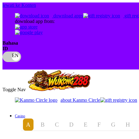
lewati ke Konten
download apps
gift reg
download app from:
Bahasa
ID
Toggle Nav
about Kanmo Circle
Casino
A
B
C
D
E
F
G
H