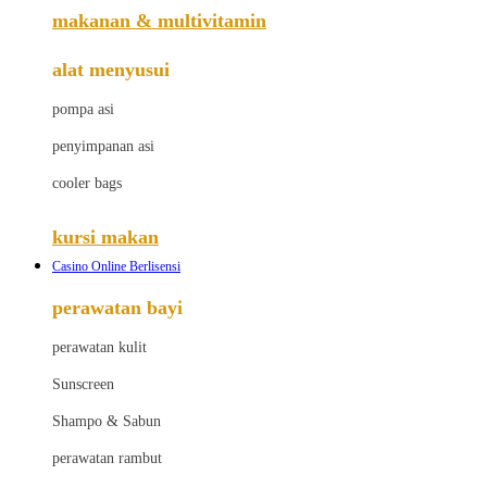
makanan & multivitamin
alat menyusui
pompa asi
penyimpanan asi
cooler bags
kursi makan
Casino Online Berlisensi
perawatan bayi
perawatan kulit
Sunscreen
Shampo & Sabun
perawatan rambut