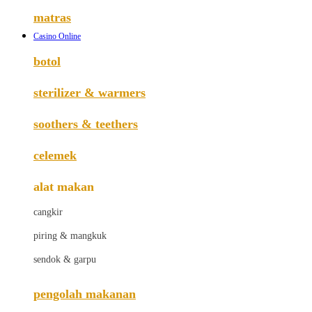
matras
Casino Online
botol
sterilizer & warmers
soothers & teethers
celemek
alat makan
cangkir
piring & mangkuk
sendok & garpu
pengolah makanan