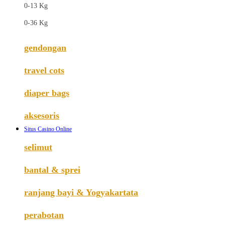
0-13 Kg
0-36 Kg
gendongan
travel cots
diaper bags
aksesoris
Situs Casino Online
selimut
bantal & sprei
ranjang bayi & Yogyakartata
perabotan