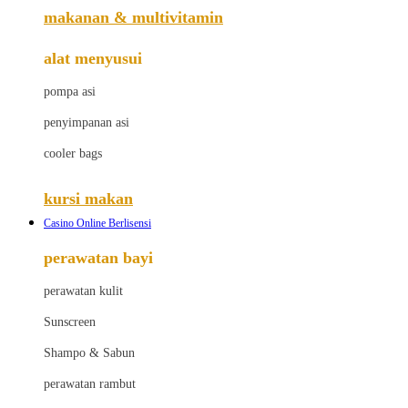
makanan & multivitamin
alat menyusui
pompa asi
penyimpanan asi
cooler bags
kursi makan
Casino Online Berlisensi
perawatan bayi
perawatan kulit
Sunscreen
Shampo & Sabun
perawatan rambut