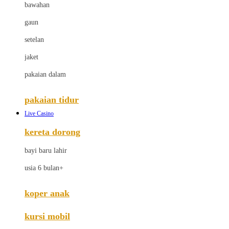
bawahan
gaun
setelan
jaket
pakaian dalam
pakaian tidur
Live Casino
kereta dorong
bayi baru lahir
usia 6 bulan+
koper anak
kursi mobil