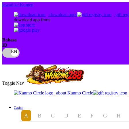
lewati ke Konten
download apps
gift reg
download app from:
Bahasa
ID
Toggle Nav
about Kanmo Circle
Casino
A
B
C
D
E
F
G
H