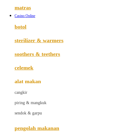
matras
Casino Online
botol
sterilizer & warmers
soothers & teethers
celemek
alat makan
cangkir
piring & mangkuk
sendok & garpu
pengolah makanan