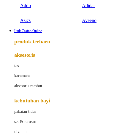
Addo
Adidas
Asics
Aveeno
Link Casino Online
produk terbaru
aksesoris
tas
kacamata
aksesoris rambut
kebutuhan bayi
pakaian tidur
set & terusan
piyama