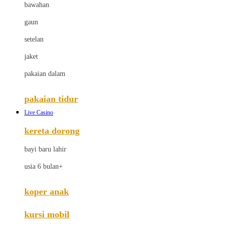
bawahan
gaun
setelan
jaket
pakaian dalam
pakaian tidur
Live Casino
kereta dorong
bayi baru lahir
usia 6 bulan+
koper anak
kursi mobil