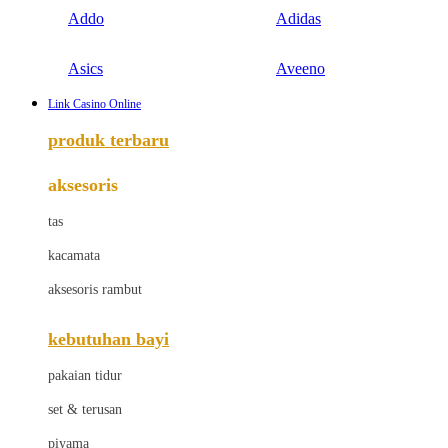
Addo
Adidas
Asics
Aveeno
Link Casino Online
produk terbaru
aksesoris
tas
kacamata
aksesoris rambut
kebutuhan bayi
pakaian tidur
set & terusan
piyama