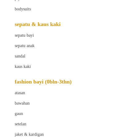
bodysuits
sepatu & kaus kaki
sepatu bayi
sepatu anak
sandal
kaus kaki
fashion bayi (0bln-3thn)
atasan
bawahan
gaun
setelan
jaket & kardigan