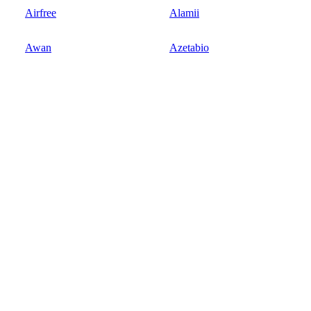
Airfree
Alamii
Awan
Azetabio