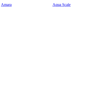
Amara
Aqua Scale