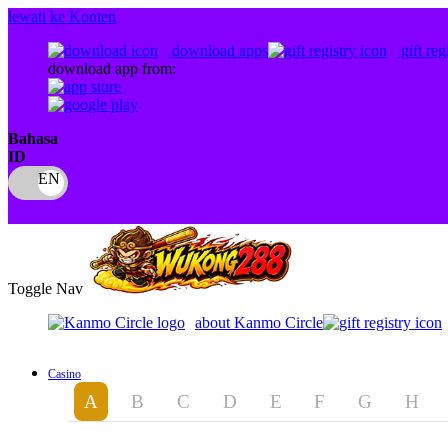
lewati ke Konten
download apps
gift reg
download app from:
Bahasa
ID
Toggle Nav
about Kanmo Circle
Casino
A
B
C
D
E
F
G
H