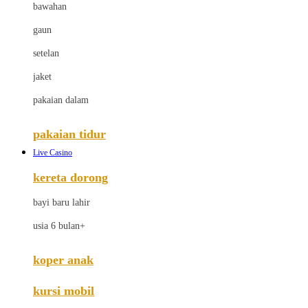
bawahan
gaun
setelan
jaket
pakaian dalam
pakaian tidur
Live Casino
kereta dorong
bayi baru lahir
usia 6 bulan+
koper anak
kursi mobil